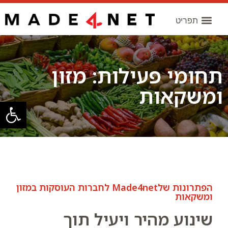
תחומי פעילות: מזון
ומשקאות
פתח סרגל
הפתרונות שלMade4net לחברות העוסקות במזון
ומשקאות
שינוע מהיר ויעיל תוך