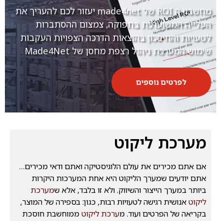
מחשבון ה ROI של made4net יעזור לכם להעריך את
העלייה המשוערכת בתפוקה, צמצום ההסתברות
לטעויות והחיסכון בהוצאות הדרכה הצפויות העקבות
שימוש המערכת ניהול רצפת מחסן של Made4Net
לפרטים נוספים
מערכת ליקוט
אם אתם מכירים את עולם הלוגיסטיקה ואתם ודאי מכירים…
אתם יודעים שמערך הליקוט היא אחת המערכות היקרות
ביותר במערך הייצור והשיווק. ולא זו בלבד, אלא ש
מערכת
ליקוט
אנושית רגישה לטעויות רבות, כגון: בספירה של המוצר,
בקריאה של הפרטים ועוד. מ
ערכת ליקוט
ממוחשבת חוסכת