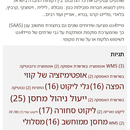
שותפים עסקיים את כל הגלובוס. בין לקוחות החברה בישראל
ניתן למצוא חברות מובילות כגון : נובולוג , לילית , ויסוצקי ,קרביץ,
בלאדי ,פליינג-קרגו ,בנדא , אוריין ועוד רבים…
מייד4נט מציעה שירותים שונים גם בתצורת מחשוב ענן (SAAS)
כך שהמערכת מוקמת ומותקנת על גבי שרתים של מייד4נט
לשימוש הלקוח או על שרת מקומי.
תגיות
WMS
(3)
אוטומציה בשרשרת אספקה
(2)
אוטומציה ורובוטיקה
אופטימיזציה של קווי
בשרשרת האספקה
(2)
הפצה
(16)
גלי ליקוט
(16)
החזרות
(2)
ובוטיקה
ייעול ניהול מחסן
(25)
בשרשרת האספקה
(2)
ליקוט סחורה
(17)
ליקוט ואריזה
(2)
מה זה
ליקוט קולי
(1)
מחסן ממוחשב
(16)
מסלולי
WMS
(2)