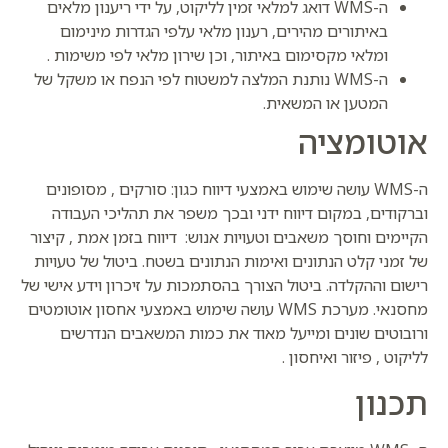
ה-WMS דואג למלאי זמין לליקוט, על ידי ריענון מלאים
באיתורים מהירים, רענון מלאי עלפי הגדרות מינימום
ומלאי מקסימום באיתור, וכן שירון מלאי לפי משימות .
ה-WMS נותנת המלצה למשטוח לפי הנפח או משקל של
המטען או המשאית.
אוטומציה
ה-WMS עושה שימוש באמצעי דיווח כגון: סורקים , מסופונים
וברקודים, במקום דיווח ידני ובכך משפר את תהליכי העבודה
הקיימים וחוסך משאבים וטעויות אנוש:
דיווח בזמן אמת , קיצור
של זמני קלט הנתונים ואימות הנתונים בשטח. ביטול של טעויות
רישום וההקלדה. ביטול הצורך בהסתמכות על זיכרון וידע אישי של
מחסנאי.
מערכת WMS עושה שימוש באמצעי אחסון אוטומטים
ורובוטים שונים ומייעל מאוד את כמות המשאבים הנדרשים
לליקוט , פיזור ואיחסון .
תכנון