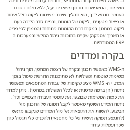
ה- WMS מייצרת עבור המחסנאי , תוכנית עבודה מיטבית וניהול
משימות , המאפשרות תכנון משאבים יעיל, ללא תלות בגורם
האנושי. דוגמא לכך, הוא תהליך שיוצר משימות ליקוט כולל איחוד
או פיצול מטענים , ליקוט של הזמנות, ובניית סדר הליכה בעת
ליקוט במחסן. במקום דו"ח ההזמנות פתוחות (הממוין לפי פריט
או תאריך אספקה) שקיים בתוכנות ניהול המלאי ובמערכות ה-
ERP המסורתיות.
בקרה ומדדים
ה-WMS מאפשר תכנון ובקרה של רצפת המחסן, תוך ניהול
משימות שוטפות ופעילויות לא מתוכננות הדורשת טיפול בזמן
אמת. • ה- WMS מציג שקיפות של עבודת המחסנאים ומאפשר
ניתוח ( הן ברמה פרטנית או לכלל הפעילות במחסן) , ניתן למדוד
את כמות המשימות שבוצעו, את עומסי העבודה הצפויים וכד' .
ניתוח המידע השוטף מאפשר לקבל תמונה של התכנון מול
הביצוע, להשוות את התוצאות אל מול המדדים שנקבעו מראש
(לדוגמא: תפוקה אישית של כל מחסנאי) ולהכניס כלי תגמול כגון
שכר ועמלות עידוד.