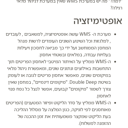
"למה?" מה יש במערכת WMS שאין במערכת לניהול מלאי
רגילה?
אופטימיזציה
מערכת ה- WMS עושה אופטימיזציה, למשאבים , לעובדים
, למלגזות וכל השינוע השונים העומדים לרשות מנהל
המחסן הממוחשב ועל ידי כך מביאה לחסכון ויעילות
בעלויות עבודה, במלאים ובשטחי אחסון.
ה-WMS ממליץ על האיתור המיטבי לאחסון הפריטים תוך
התחשבות באילוצים ונתונים שונים, ומאפשרת ניהול מלאי
במיקומים שונים, מאפשר אחסון פריטים לגובה או לעומק
בשיטת Double Deep. "מיקומים דינמיים", במחסן שאין
צורך לשמור "מיקומים" קבועים, אפשר לנצל כל נפח פנוי
לאחסון.
ה-WMS ממליץ על סדר הליקוט ופיזור המטענים (הפריטים
מאוחסנים לפי לוגיקה, כגון המלצה על מסלול ההליכה
בעת הליקוט שמקצר משמעותית את זמן ההכנה של
ההזמנה למשלוח).