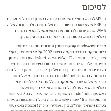
לסיכום
ה- WMS הוא מחולל משימות העבודה במחסן להבדיל ממערכת
ה- ERP שהיא מערכת דיווח וריכוז של נתונים , ולכן יתרונה של ה-
WMS שהיא יודעת להנחות את המשתמש לבצע את תנועת
המלאי הנכונה, בכמות נכונה, למקום הנכון ובזמן הנכון.
חברת made4net עוסקת במתן פתרונות מחשוב בתחום
הלוגיסטיקה. החברה הוקמה בשנת 2002 על ידי מומחים , בעלי
שם עולמי, בתחומי ה IT והלוגיסטיקה. made4net נוסדה מתוך
תפיסת עולם שפתרונות מחשוב בתחום השירותים הלוגיסטיים
מצריכים מומחיות וניסיון רב ובשל כך קיים ערך מוסף רב לחברה
המתמחה בנישה זו. made4net מפתחת פתרון מלא לתחום
הביצועי של שרשרת האספקה הכולל את כל פעילויות ניהול
המלאי וההפצה עד לקבלת הסחורה על ידי הלקוח ואישור
האספקה. made4net משווקת כיום את מוצריה בכ 30 מדינות
והן מופצות ב 18 שפות שונות. החברה פועלת באמצעות סניפים
בעולם (ישראל ,ארה"ב, סין , אנגליה וצ'יכיה ) ומכסה באמצעות